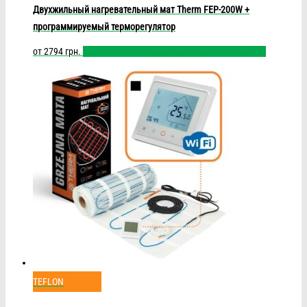
Двухжильный нагревательный мат Therm FEP-200W +
программируемый терморегулятор
от
2794
грн.
Выбрать размер
Быстрый просмотр
Сравнить
TEFLON