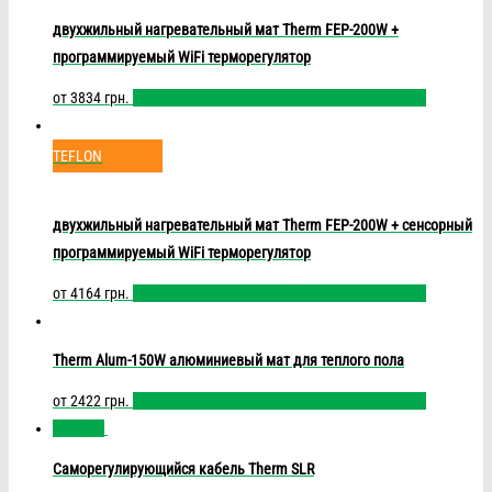
двухжильный нагревательный мат Therm FEP-200W +
программируемый WiFi терморегулятор
от
3834
грн.
Выбрать размер
Быстрый просмотр
Сравнить
TEFLON
двухжильный нагревательный мат Therm FEP-200W + сенсорный
программируемый WiFi терморегулятор
от
4164
грн.
Выбрать размер
Быстрый просмотр
Сравнить
Therm Alum-150W алюминиевый мат для теплого пола
от
2422
грн.
Выбрать размер
Быстрый просмотр
Сравнить
- до 30%
Саморегулирующийся кабель Therm SLR