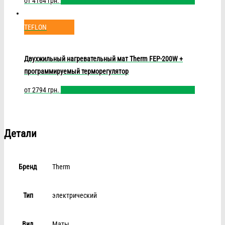
от
4164
грн.
Выбрать размер
Быстрый просмотр
Сравнить
TEFLON
Двухжильный нагревательный мат Therm FEP-200W +
программируемый терморегулятор
от
2794
грн.
Выбрать размер
Быстрый просмотр
Сравнить
Детали
Бренд
Therm
Тип
электрический
Вид
Маты