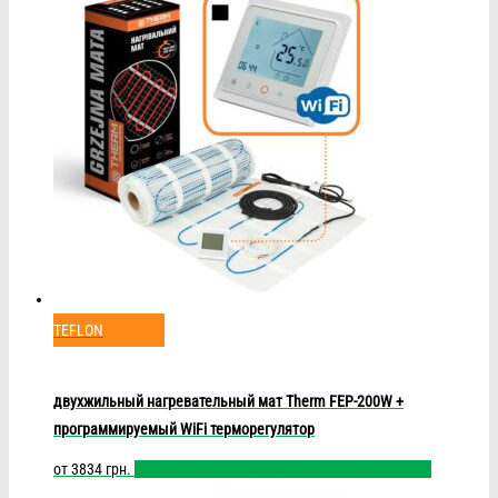
TEFLON
двухжильный нагревательный мат Therm FEP-200W +
программируемый WiFi терморегулятор
от
3834
грн.
Выбрать размер
Быстрый просмотр
Сравнить