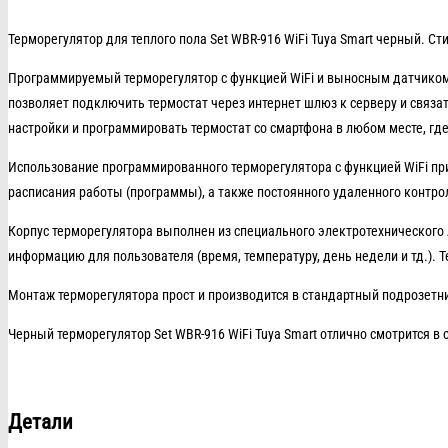
Терморегулятор для теплого пола Set WBR-916 WiFi Tuya Smart черный. 
Программируемый терморегулятор с функцией WiFi и выносным датчиком 
позволяет подключить термостат через интернет шлюз к серверу и связат
настройки и программировать термостат со смартфона в любом месте, где
Использование программированного терморегулятора с функцией WiFi при
расписания работы (программы), а также постоянного удаленного контрол
Корпус терморегулятора выполнен из специального электротехнического 
информацию для пользователя (время, температуру, день недели и тд.).
Монтаж терморегулятора прост и производится в стандартный подрозетни
Черный терморегулятор Set WBR-916 WiFi Tuya Smart отлично смотрится в
Детали