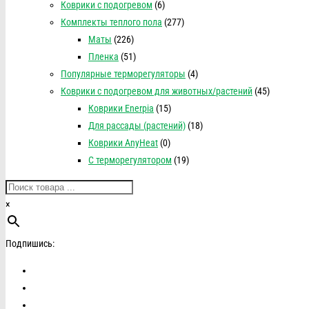
Коврики с подогревом
(6)
Комплекты теплого пола
(277)
Маты
(226)
Пленка
(51)
Популярные терморегуляторы
(4)
Коврики с подогревом для животных/растений
(45)
Коврики Enerpia
(15)
Для рассады (растений)
(18)
Коврики AnyHeat
(0)
С терморегулятором
(19)
×
Подпишись: