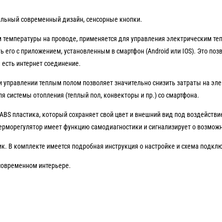
Стильный современный дизайн, сенсорные кнопки.
температуры на проводе, применяется для управления электрическим тепл
ь его с приложением, установленным в смартфон (Android или IOS). Это по
 есть интернет соединение.
 управлении теплым полом позволяет значительно снизить затраты на элек
я системы отопления (теплый пол, конвекторы и пр.) со смартфона.
ABS пластика, который сохраняет свой цвет и внешний вид под воздейств
 Терморегулятор имеет функцию самодиагностики и сигнализирует о возмож
к. В комплекте имеется подробная инструкция о настройке и схема подкл
 современном интерьере.