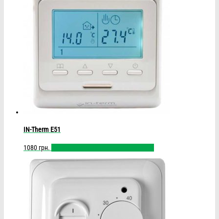
IN-Therm E51
1080
грн.
Купить
Быстрый просмотр
Сравнить