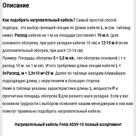
Описание
Как подобрать нагревательный кабель?
Самый простой способ
подбора, это выбор греющей секции по Длине кабеля
L
, м (см. таблицу
ниже):
Расход
кабеля на 1 м.кв площади состовляет
10 м.п.
(для
основного обогрева, при шаге укладки кабеля 10 см) и
12-15 м.п
(если
дополнительный обогрев, при шаге 12-14 см).
Пример: Площадь обогрева
S = 2,3 м.кв.
, тип обогрева основной ( т.е
расход 10 м. на 1 м.кв). Итого требуемая длина секции кабеля
L =
S×Расход, м = 2,3×10 м=23 м
. Далее по таблице находим ближайшую
подходящую длину, с округлением в большую сторону.
Ниже в таблице указаны характеристики длины
L
, мощности
P
и
просчитана площадь обогрева
S
для разного шага укладки. Если у вас
возникли трудности с выбором позвоните нашим менеджерам и они вам
помогут правильно подобрать нагревательный кабель
Нагревательный кабель Fenix ADSV-10 полный ассортимент